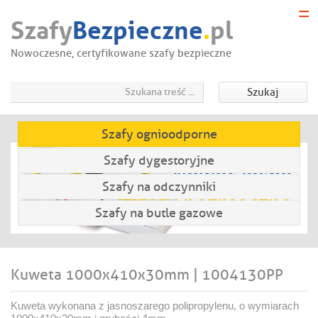
Szafy
Bezpieczne
.
pl
Start
Firma
Nowoczesne, certyfikowane szafy bezpieczne
Aktualności
Produkty
Szukaj
Porady
Nowości
Szafy ognioodporne
Galeria
Szafy dygestoryjne
Kontakt
Nowoczesne
Szafy na odczynniki
szafy bezpieczne
Szafy na butle gazowe
Kuweta 1000x410x30mm
| 1004130PP
Kuweta wykonana z jasnoszarego polipropylenu, o wymiarach