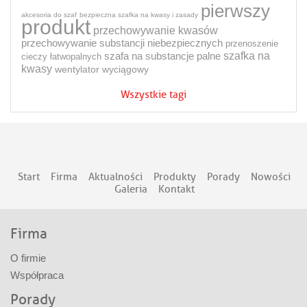
pierwszy
akcesoria do szaf
bezpieczna szafka na kwasy i zasady
produkt
przechowywanie kwasów
przechowywanie substancji niebezpiecznych
przenoszenie
szafa na substancje palne
szafka na
cieczy łatwopalnych
kwasy
wentylator wyciągowy
Wszystkie tagi
Start
Firma
Aktualności
Produkty
Porady
Nowości
Galeria
Kontakt
Firma
O firmie
Współpraca
Porady