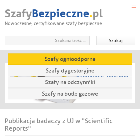
Szafy
Bezpieczne
.
pl
Start
Firma
Nowoczesne, certyfikowane szafy bezpieczne
Aktualności
Produkty
Szukaj
Porady
Nowości
Szafy ognioodporne
Galeria
Szafy dygestoryjne
Kontakt
Nowoczesne
Szafy na odczynniki
szafy bezpieczne
Szafy na butle gazowe
Publikacja badaczy z UJ w "Scientific
Reports"