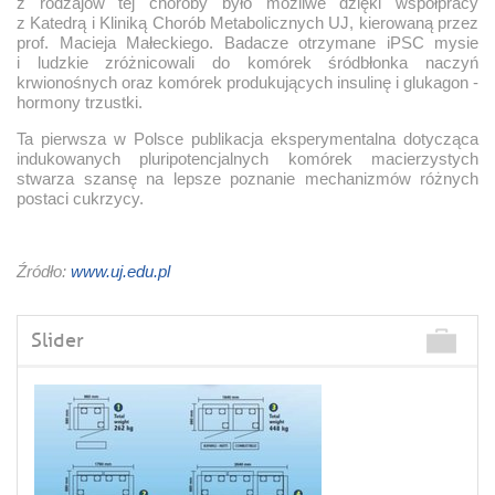
z rodzajów tej choroby było możliwe dzięki współpracy
z Katedrą i Kliniką Chorób Metabolicznych UJ, kierowaną przez
prof. Macieja Małeckiego. Badacze otrzymane iPSC mysie
i ludzkie zróżnicowali do komórek śródbłonka naczyń
krwionośnych oraz komórek produkujących insulinę i glukagon -
hormony trzustki.
Ta pierwsza w Polsce publikacja eksperymentalna dotycząca
indukowanych pluripotencjalnych komórek macierzystych
stwarza szansę na lepsze poznanie mechanizmów różnych
postaci cukrzycy.
Źródło:
www.uj.edu.pl
Slider