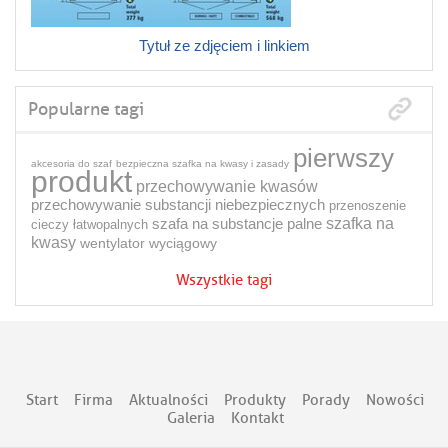
Tytuł ze zdjęciem i linkiem
Popularne tagi
pierwszy
akcesoria do szaf
bezpieczna szafka na kwasy i zasady
produkt
przechowywanie kwasów
przechowywanie substancji niebezpiecznych
przenoszenie
szafa na substancje palne
szafka na
cieczy łatwopalnych
kwasy
wentylator wyciągowy
Wszystkie tagi
Start
Firma
Aktualności
Produkty
Porady
Nowości
Galeria
Kontakt