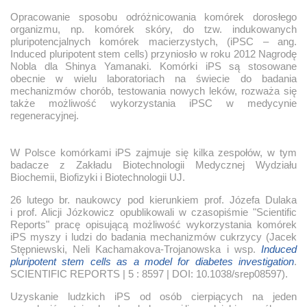
Opracowanie sposobu odróżnicowania komórek dorosłego
organizmu, np. komórek skóry, do tzw. indukowanych
pluripotencjalnych komórek macierzystych, (iPSC – ang.
Induced pluripotent stem cells) przyniosło w roku 2012 Nagrodę
Nobla dla Shinya Yamanaki. Komórki iPS są stosowane
obecnie w wielu laboratoriach na świecie do badania
mechanizmów chorób, testowania nowych leków, rozważa się
także możliwość wykorzystania iPSC w medycynie
regeneracyjnej.
W Polsce komórkami iPS zajmuje się kilka zespołów, w tym
badacze z Zakładu Biotechnologii Medycznej Wydziału
Biochemii, Biofizyki i Biotechnologii UJ.
26 lutego br. naukowcy pod kierunkiem prof. Józefa Dulaka
i prof. Alicji Józkowicz opublikowali w czasopiśmie "Scientific
Reports" pracę opisującą możliwość wykorzystania komórek
iPS myszy i ludzi do badania mechanizmów cukrzycy (Jacek
Stępniewski, Neli Kachamakova-Trojanowska i wsp.
Induced
pluripotent stem cells as a model for diabetes investigation
.
SCIENTIFIC REPORTS | 5 : 8597 | DOI: 10.1038/srep08597).
Uzyskanie ludzkich iPS od osób cierpiących na jeden