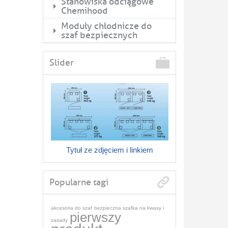
Stanowiska odciągowe
Chemihood
Moduły chłodnicze do
szaf bezpiecznych
Slider
Tytuł ze zdjęciem i linkiem
Popularne tagi
akcesoria do szaf
bezpieczna szafka na kwasy i
pierwszy
zasady