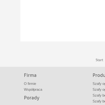
Start
Firma
Prod
O firmie
Szafy o
Współpraca
Szafy o
Szafy b
Porady
Szafy b