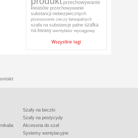
produkt
przechowywanie
kwasów
przechowywanie
substancji niebezpiecznych
przenoszenie cieczy łatwopalnych
szafa na substancje palne
szafka
na kwasy
wentylator wyciągowy
Wszystkie tagi
ontakt
Szafy na beczki
Szafy na pestycydy
mikalia
Akcesoria do szaf
Systemy wentylacyjne