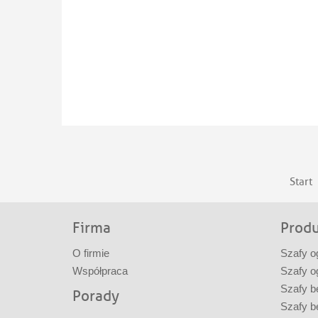
Start
Firma
Prod
O firmie
Szafy o
Współpraca
Szafy o
Szafy b
Porady
Szafy b