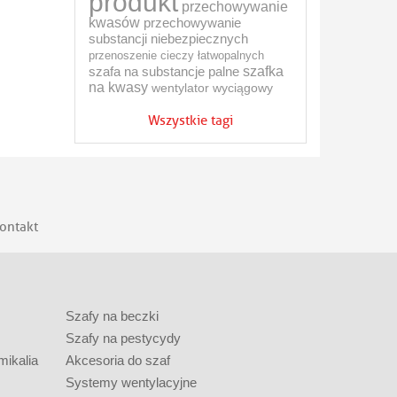
produkt
przechowywanie
kwasów
przechowywanie
substancji niebezpiecznych
przenoszenie cieczy łatwopalnych
szafa na substancje palne
szafka
na kwasy
wentylator wyciągowy
Wszystkie tagi
ontakt
Szafy na beczki
Szafy na pestycydy
mikalia
Akcesoria do szaf
Systemy wentylacyjne