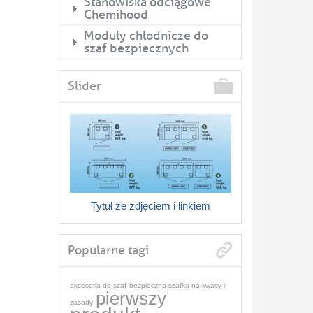
Stanowiska odciągowe
Chemihood
Moduły chłodnicze do
szaf bezpiecznych
Slider
Tytuł ze zdjęciem i linkiem
Popularne tagi
akcesoria do szaf
bezpieczna szafka na kwasy i
pierwszy
zasady