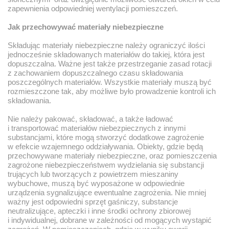
zapewnienia odpowiedniej wentylacji pomieszczeń.
Jak przechowywać materiały niebezpieczne
Składując materiały niebezpieczne należy ograniczyć ilości
jednocześnie składowanych materiałów do takiej, która jest
dopuszczalna. Ważne jest także przestrzeganie zasad rotacji
z zachowaniem dopuszczalnego czasu składowania
poszczególnych materiałów. Wszystkie materiały muszą być
rozmieszczone tak, aby możliwe było prowadzenie kontroli ich
składowania.
Nie należy pakować, składować, a także ładować
i transportować materiałów niebezpiecznych z innymi
substancjami, które mogą stworzyć dodatkowe zagrożenie
w efekcie wzajemnego oddziaływania. Obiekty, gdzie będą
przechowywane materiały niebezpieczne, oraz pomieszczenia
zagrożone niebezpieczeństwem wydzielania się substancji
trujących lub tworzących z powietrzem mieszaniny
wybuchowe, muszą być wyposażone w odpowiednie
urządzenia sygnalizujące ewentualne zagrożenia. Nie mniej
ważny jest odpowiedni sprzęt gaśniczy, substancje
neutralizujące, apteczki i inne środki ochrony zbiorowej
i indywidualnej, dobrane w zależności od mogących wystąpić