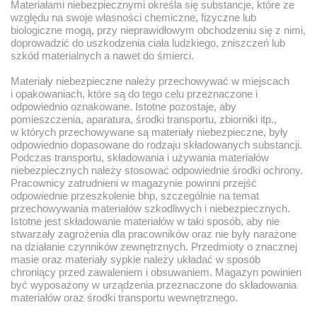
Materiałami niebezpiecznymi określa się substancje, które ze
względu na swoje własności chemiczne, fizyczne lub
biologiczne mogą, przy nieprawidłowym obchodzeniu się z nimi,
doprowadzić do uszkodzenia ciała ludzkiego, zniszczeń lub
szkód materialnych a nawet do śmierci.
Materiały niebezpieczne należy przechowywać w miejscach
i opakowaniach, które są do tego celu przeznaczone i
odpowiednio oznakowane. Istotne pozostaje, aby
pomieszczenia, aparatura, środki transportu, zbiorniki itp.,
w których przechowywane są materiały niebezpieczne, były
odpowiednio dopasowane do rodzaju składowanych substancji.
Podczas transportu, składowania i używania materiałów
niebezpiecznych należy stosować odpowiednie środki ochrony.
Pracownicy zatrudnieni w magazynie powinni przejść
odpowiednie przeszkolenie bhp, szczególnie na temat
przechowywania materiałów szkodliwych i niebezpiecznych.
Istotne jest składowanie materiałów w taki sposób, aby nie
stwarzały zagrożenia dla pracowników oraz nie były narażone
na działanie czynników zewnętrznych. Przedmioty o znacznej
masie oraz materiały sypkie należy układać w sposób
chroniący przed zawaleniem i obsuwaniem. Magazyn powinien
być wyposażony w urządzenia przeznaczone do składowania
materiałów oraz środki transportu wewnętrznego.