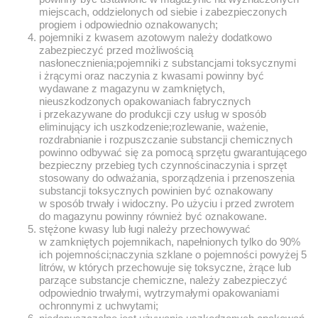
miejscach, oddzielonych od siebie i zabezpieczonych
progiem i odpowiednio oznakowanych;
pojemniki z kwasem azotowym należy dodatkowo
zabezpieczyć przed możliwością
nasłonecznienia;pojemniki z substancjami toksycznymi
i żrącymi oraz naczynia z kwasami powinny być
wydawane z magazynu w zamkniętych,
nieuszkodzonych opakowaniach fabrycznych
i przekazywane do produkcji czy usług w sposób
eliminujący ich uszkodzenie;rozlewanie, ważenie,
rozdrabnianie i rozpuszczanie substancji chemicznych
powinno odbywać się za pomocą sprzętu gwarantującego
bezpieczny przebieg tych czynnościnaczynia i sprzęt
stosowany do odważania, sporządzenia i przenoszenia
substancji toksycznych powinien być oznakowany
w sposób trwały i widoczny. Po użyciu i przed zwrotem
do magazynu powinny również być oznakowane.
stężone kwasy lub ługi należy przechowywać
w zamkniętych pojemnikach, napełnionych tylko do 90%
ich pojemności;naczynia szklane o pojemności powyżej 5
litrów, w których przechowuje się toksyczne, żrące lub
parzące substancje chemiczne, należy zabezpieczyć
odpowiednio trwałymi, wytrzymałymi opakowaniami
ochronnymi z uchwytami;