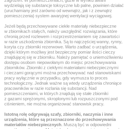
zagrożeń. W pomieszczeniach, gdzie w wyniku awarii
wydzielają się substancje toksyczne lub palne, powinien działać
(uruchamiany jest zarówno od wewnątrz, jak i z zewnątrz
pomieszczenia) system awaryjnej wentylacji wyciągowej.
Jeżeli będą przechowywane ciekłe materiały niebezpieczne
w zbiornikach stałych, należy uwzględnić rozwiązania, które
chronią przed rozlewem i rozprzestrzenianiem się zawartości
w razie uszkodzenia zbiornika. Są to najczęściej wanny, rynny,
koryta czy zbiorniki rezerwowe. Warto zadbać o urządzenia,
dzięki którym możliwy jest bezpieczny pomiar ilości cieczy
znajdującej się w zbiorniku. Należy pamiętać o uniemożliwieniu
dostępu osobom niepowołanym do miejsc przechowywania
zbiorników. Zbiorniki z ciekłymi materiałami niebezpiecznymi
i cieczami gorącymi można przechowywać nad stanowiskami
pracy wyłącznie w przypadku, gdy wymusza to proces
technologiczny. Jednak ważne są wtedy urządzenia chroniące
pracowników w razie rozlania się substancji. Nad
pomieszczeniami, w których znajdują się stałe zbiorniki
z gazami sprężonymi, skroplonymi lub rozpuszczonymi pod
ciśnieniem, nie można organizować stanowisk pracy.
Istotną rolę odgrywają szafy, zbiorniki, naczynia i inne
urządzenia, które są przeznaczone do przechowywania
materiałów niebezpiecznych
. Muszą być w odpowiedni