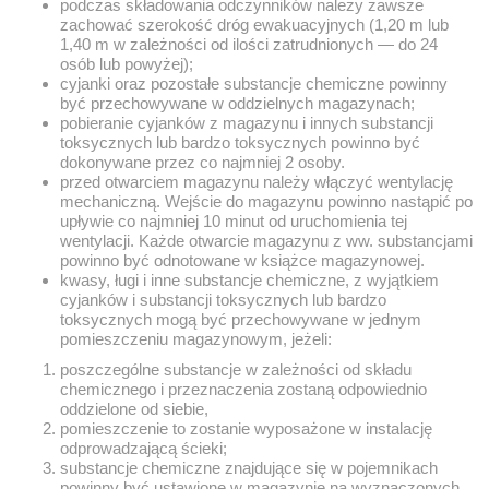
podczas składowania odczynników należy zawsze
zachować szerokość dróg ewakuacyjnych (1,20 m lub
1,40 m w zależności od ilości zatrudnionych — do 24
osób lub powyżej);
cyjanki oraz pozostałe substancje chemiczne powinny
być przechowywane w oddzielnych magazynach;
pobieranie cyjanków z magazynu i innych substancji
toksycznych lub bardzo toksycznych powinno być
dokonywane przez co najmniej 2 osoby.
przed otwarciem magazynu należy włączyć wentylację
mechaniczną. Wejście do magazynu powinno nastąpić po
upływie co najmniej 10 minut od uruchomienia tej
wentylacji. Każde otwarcie magazynu z ww. substancjami
powinno być odnotowane w książce magazynowej.
kwasy, ługi i inne substancje chemiczne, z wyjątkiem
cyjanków i substancji toksycznych lub bardzo
toksycznych mogą być przechowywane w jednym
pomieszczeniu magazynowym, jeżeli:
poszczególne substancje w zależności od składu
chemicznego i przeznaczenia zostaną odpowiednio
oddzielone od siebie,
pomieszczenie to zostanie wyposażone w instalację
odprowadzającą ścieki;
substancje chemiczne znajdujące się w pojemnikach
powinny być ustawione w magazynie na wyznaczonych