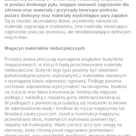
w postaci drobnego pyłu, mogące stanowić zagrożenie dla
zdrowia oraz materiały i przyrządy tworzące podczas
pożaru dioksyny oraz materiały wydzielające pary zapalne.
Są to również akumulatory litowe, przedmioty ratownicze,
materiały zagrażające środowisku, inne materiały stwarzające
zagrożenie podczas przewozu, ale nieodpowiadające definicjom
innych klas.
Magazyn materiałów niebezpiecznych
Przepisy prawa precyzują wymagania względem budynków
magazynowych, w których będą przechowywane materiały
niebezpieczne. Budynki tego typu powinny być obiektami
jednokondygnacyjnymi, wykonanymi z materiałów niepalnych
o wymaganej klasie odporności ogniowej. Podłogę powinna
cechować odpowiednia wytrzymałość na obciążenia, trwałość
na zużycie oraz łatwa konserwacja. Istotną rolę odgrywa
podłoga z nakładką z niepalnej gumy elektroprzewodzącej.
W podłogach z pewnością przydadzą się studzienki ściekowe
do odprowadzenia wody i środków do mycia magazynów lub
likwidacji zanieczyszczeń. Jeżeli w konstrukcji magazynu
przewidziano okna, materiał ich wykonania powinien być
niepalny lub trudnopalny. Warto zwrócić przy tym uwagę na
elementy, które chronią przed nagrzaniem promieniami
słonecznymi oraz uwzględnić możliwość otwarcia okien w celu