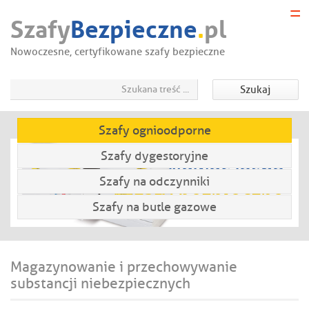
Szafy
Bezpieczne
.
pl
Start
Firma
Nowoczesne, certyfikowane szafy bezpieczne
Aktualności
Produkty
Szukaj
Porady
Nowości
Szafy ognioodporne
Galeria
Szafy dygestoryjne
Kontakt
Nowoczesne
Szafy na odczynniki
szafy bezpieczne
Szafy na butle gazowe
Magazynowanie i przechowywanie
substancji niebezpiecznych