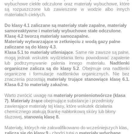
wybuchowe ciekłe odczulone oraz materiały wybuchowe, które
są rozpuszczone lub zawieszone w wodzie albo innych
materiałach ciekłych.
Do klasy 4.1 zaliczane są materiały stałe zapalne, materiały
samoreaktywne i materiały wybuchowe stałe odczulone
.
Klasę 4.2 tworzą materiały samozapalne.
Materiały wytwarzające w zetknięciu z wodą gazy palne
zaliczane są do klasy 4.3
.
Klasa 5.1 to materiały utleniające
. Same nie zawsze są palne,
mogą jednak wskutek wydzielania tlenu powodować zapalenie
lub podtrzymywanie palenia innego materiału.
Nadtlenki
organiczne zalicza są do klasy 5.2
. Obejmuje ona nadtlenki
organiczne i formulacje nadtlenków organicznych. Nie bez
znaczenia pozostają
materiały trujące stanowiące klasę 6.1.
Klasa 6.2 to materiały zakaźne.
Warto zwrócić uwagę na
materiały promieniotwórcze (klasa
7)
.
Materiały żrące
obejmujące substancje i przedmioty
zawierające materiały tej klasy, które wskutek działania
chemicznego atakują tkankę nabłonkową skóry lub błony
śluzowej,
stanowią klasę 8.
Materiały, których nie zakwalifikowano do wcześniejszych klas,
zalicza się do klasy 9
- chodzi tutaj o
materiały wdychane