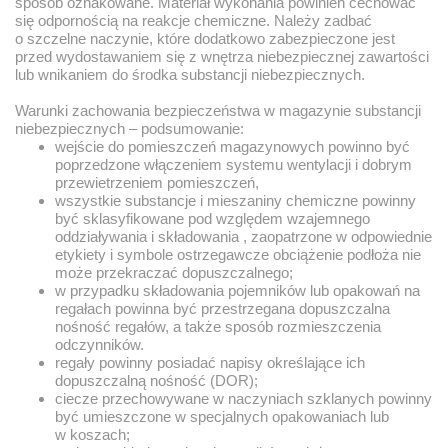
sposób oznakowane. Materiał wykonania powinien cechować
się odpornością na reakcje chemiczne. Należy zadbać
o szczelne naczynie, które dodatkowo zabezpieczone jest
przed wydostawaniem się z wnętrza niebezpiecznej zawartości
lub wnikaniem do środka substancji niebezpiecznych.
Warunki zachowania bezpieczeństwa w magazynie substancji
niebezpiecznych – podsumowanie:
wejście do pomieszczeń magazynowych powinno być
poprzedzone włączeniem systemu wentylacji i dobrym
przewietrzeniem pomieszczeń,
wszystkie substancje i mieszaniny chemiczne powinny
być sklasyfikowane pod względem wzajemnego
oddziaływania i składowania , zaopatrzone w odpowiednie
etykiety i symbole ostrzegawcze obciążenie podłoża nie
może przekraczać dopuszczalnego;
w przypadku składowania pojemników lub opakowań na
regałach powinna być przestrzegana dopuszczalna
nośność regałów, a także sposób rozmieszczenia
odczynników.
regały powinny posiadać napisy określające ich
dopuszczalną nośność (DOR);
ciecze przechowywane w naczyniach szklanych powinny
być umieszczone w specjalnych opakowaniach lub
w koszach;