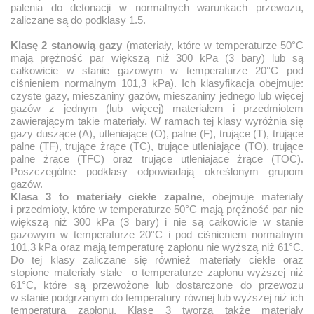
palenia do detonacji w normalnych warunkach przewozu,
zaliczane są do podklasy 1.5.
Klasę 2 stanowią gazy
(materiały, które w temperaturze 50°C
mają prężność par większą niż 300 kPa (3 bary) lub są
całkowicie w stanie gazowym w temperaturze 20°C pod
ciśnieniem normalnym 101,3 kPa). Ich klasyfikacja obejmuje:
czyste gazy, mieszaniny gazów, mieszaniny jednego lub więcej
gazów z jednym (lub więcej) materiałem i przedmiotem
zawierającym takie materiały. W ramach tej klasy wyróżnia się
gazy duszące (A), utleniające (O), palne (F), trujące (T), trujące
palne (TF), trujące żrące (TC), trujące utleniające (TO), trujące
palne żrące (TFC) oraz trujące utleniające żrące (TOC).
Poszczególne podklasy odpowiadają określonym grupom
gazów.
Klasa 3 to materiały ciekłe zapalne
, obejmuje materiały
i przedmioty, które w temperaturze 50°C mają prężność par nie
większą niż 300 kPa (3 bary) i nie są całkowicie w stanie
gazowym w temperaturze 20°C i pod ciśnieniem normalnym
101,3 kPa oraz mają temperaturę zapłonu nie wyższą niż 61°C.
Do tej klasy zaliczane się również materiały ciekłe oraz
stopione materiały stałe o temperaturze zapłonu wyższej niż
61°C, które są przewożone lub dostarczone do przewozu
w stanie podgrzanym do temperatury równej lub wyższej niż ich
temperatura zapłonu. Klasę 3 tworzą także materiały