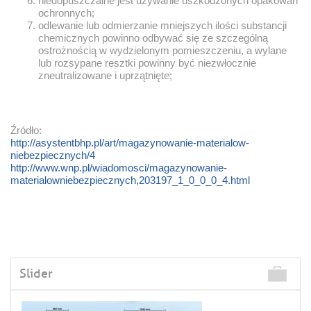
niedopuszczalne jest używanie uszkodzonych opakowań
ochronnych;
odlewanie lub odmierzanie mniejszych ilości substancji
chemicznych powinno odbywać się ze szczególną
ostrożnością w wydzielonym pomieszczeniu, a wylane
lub rozsypane resztki powinny być niezwłocznie
zneutralizowane i uprzątnięte;
Źródło:
http://asystentbhp.pl/art/magazynowanie-materialow-
niebezpiecznych/4
http://www.wnp.pl/wiadomosci/magazynowanie-
materialowniebezpiecznych,203197_1_0_0_0_4.html
Slider