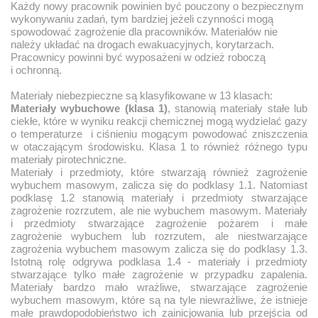
Każdy nowy pracownik powinien być pouczony o bezpiecznym
wykonywaniu zadań, tym bardziej jeżeli czynności mogą
spowodować zagrożenie dla pracowników. Materiałów nie
należy układać na drogach ewakuacyjnych, korytarzach.
Pracownicy powinni być wyposażeni w odzież roboczą
i ochronną.
Materiały niebezpieczne są klasyfikowane w 13 klasach:
Materiały wybuchowe (klasa 1)
, stanowią materiały stałe lub
ciekłe, które w wyniku reakcji chemicznej mogą wydzielać gazy
o temperaturze i ciśnieniu mogącym powodować zniszczenia
w otaczającym środowisku. Klasa 1 to również różnego typu
materiały pirotechniczne.
Materiały i przedmioty, które stwarzają również zagrożenie
wybuchem masowym, zalicza się do podklasy 1.1. Natomiast
podklasę 1.2 stanowią materiały i przedmioty stwarzające
zagrożenie rozrzutem, ale nie wybuchem masowym. Materiały
i przedmioty stwarzające zagrożenie pożarem i małe
zagrożenie wybuchem lub rozrzutem, ale niestwarzające
zagrożenia wybuchem masowym zalicza się do podklasy 1.3.
Istotną rolę odgrywa podklasa 1.4 - materiały i przedmioty
stwarzające tylko małe zagrożenie w przypadku zapalenia.
Materiały bardzo mało wrażliwe, stwarzające zagrożenie
wybuchem masowym, które są na tyle niewrażliwe, że istnieje
małe prawdopodobieństwo ich zainicjowania lub przejścia od